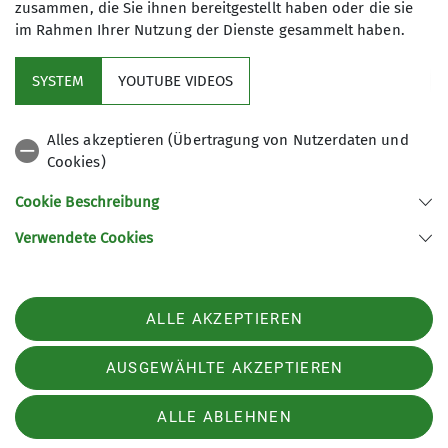
zusammen, die Sie ihnen bereitgestellt haben oder die sie
im Rahmen Ihrer Nutzung der Dienste gesammelt haben.
Im Fokus
SYSTEM
YOUTUBE VIDEOS
Aktuelles
Alles akzeptieren (Übertragung von Nutzerdaten und
Cookies)
Hilfreiche Links
Cookie Beschreibung
Verwendete Cookies
Sektion Rüsselsheim des Deutschen Alpenvereins e.V.
Postfach 1250
65402 Rüsselsheim am Main
Telefon +49 6142 12707
ALLE AKZEPTIEREN
Kontakt
AUSGEWÄHLTE AKZEPTIEREN
Impressum
Datenschutz
Datenschutz-Einstellungen
ALLE ABLEHNEN
Downloads