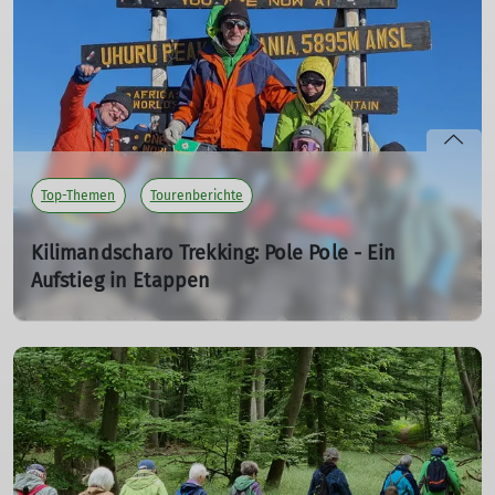
Jürgen, Rainer und Helmut
mehr erfahren
Top-Themen
Tourenberichte
Kilimandscharo Trekking: Pole Pole - Ein
Aufstieg in Etappen
Pole Pole - Ein Aufstieg in Etappen
01.01.2026
Ein humorvoller Erfahrungsbericht vom Meru- und
Kilimandscharo-Trekking in Tansania
mehr erfahren