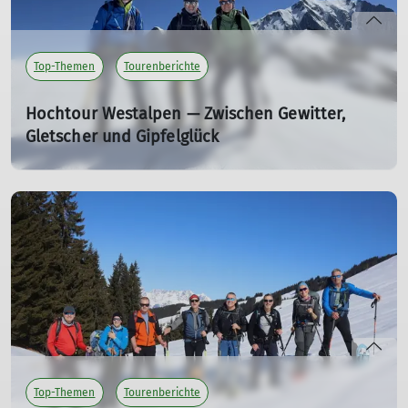
Top-Themen
Tourenberichte
Hochtour Westalpen — Zwischen Gewitter,
Gletscher und Gipfelglück
25.07.2026
Wenn Wetterbericht, Berg und Tagesform
zusammenpassen, entstehen Touren, die lange in
Erinnerung bleiben. Genau so eine Woche erlebte unsere
Hochtourengruppe Ende Juni in den Westalpen unter
der Leitung von Peter Trzaska.
mehr erfahren
Top-Themen
Tourenberichte