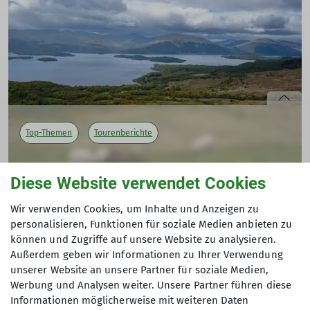
Top-Themen
Tourenberichte
Zelt-Trekking auf dem West Highland Way
Diese Website verwendet Cookies
19.05.2026
Wir verwenden Cookies, um Inhalte und Anzeigen zu
Fünf Wanderer des DAV Rüsselsheim, ein Ziel: den West
Andere Themen
personalisieren, Funktionen für soziale Medien anbieten zu
Highland Way in einer Woche komplett zu Fuß und mit
können und Zugriffe auf unsere Website zu analysieren.
voller Ausrüstung zu durchwandern. 154 Kilometer mit
Außerdem geben wir Informationen zu Ihrer Verwendung
Zelt in Selbstversorgung durch die beeindruckenden
Aktuelle Events
Gruppen
Hütten
News
unserer Website an unsere Partner für soziale Medien,
Landschaften Schottlands.
Werbung und Analysen weiter. Unsere Partner führen diese
Top-Themen
Tourenberichte
Informationen möglicherweise mit weiteren Daten
mehr erfahren