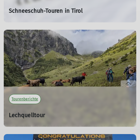
Schneeschuh-Touren in Tirol
28.02.2026
Von der Oberlandhütte aus erkundeten wir die
Kitzbüheler Alpen.
mehr erfahren
Tourenberichte
Lechquelltour
30.12.2025
Teilnehmer*innen: Wiebke, Doris, Jürgen, Hans-