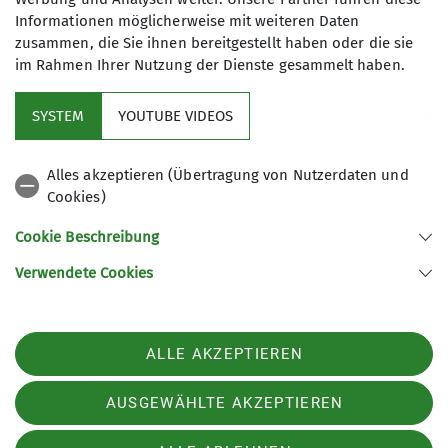
Starkregen in Zukunft verändern werden.
Informationen möglicherweise mit weiteren Daten
zusammen, die Sie ihnen bereitgestellt haben oder die sie
Außerdem besucht Jo für diesen Film die Neue
im Rahmen Ihrer Nutzung der Dienste gesammelt haben.
Prager Hütte, die direkt vom Wassermangel
betroffen ist. Dort spricht Jo mit Bauingenieur
SYSTEM
YOUTUBE VIDEOS
Moritz Pfeiffer vom Deutschen Alpenverein über
bauliche Anpassungsmaßnahmen und die Zukunft
der Alpenvereinshütten.
Alles akzeptieren (Übertragung von Nutzerdaten und
Cookies)
Cookie Beschreibung
Folge 3 – Was
Verwendete Cookies
passiert, wenn der
ALLE AKZEPTIEREN
Berg bröckelt?
AUSGEWÄHLTE AKZEPTIEREN