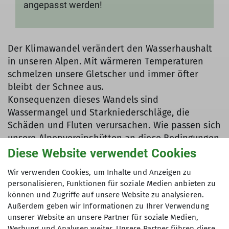
angepasst werden!
Der Klimawandel verändert den Wasserhaushalt
in unseren Alpen. Mit wärmeren Temperaturen
schmelzen unsere Gletscher und immer öfter
bleibt der Schnee aus.
Konsequenzen dieses Wandels sind
Wassermangel und Starkniederschläge, die
Schäden und Fluten verursachen. Wie passen sich
unsere Alpenvereinshütten an diese Bedingungen
an? Wird der Wassermangel in den nächsten
Diese Website verwendet Cookies
Jahren noch drastischer werden? Und was für eine
Wir verwenden Cookies, um Inhalte und Anzeigen zu
Rolle spielen wir als Hüttengäste bei dem
personalisieren, Funktionen für soziale Medien anbieten zu
Ganzen?
können und Zugriffe auf unsere Website zu analysieren.
Jo Godt trifft an der Ludwig-Maximilians-
Außerdem geben wir Informationen zu Ihrer Verwendung
Universität München Professor Ralf Ludwig, der
unserer Website an unsere Partner für soziale Medien,
erklärt, wie sich Wetterextreme wie Hitze und
Werbung und Analysen weiter. Unsere Partner führen diese