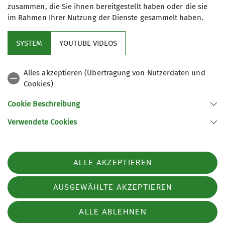
zusammen, die Sie ihnen bereitgestellt haben oder die sie
im Rahmen Ihrer Nutzung der Dienste gesammelt haben.
Jubiläumsfeier auf der Rüsselsheimer Hütte
04.09.2026
SYSTEM
YOUTUBE VIDEOS
Status
frei
Alles akzeptieren (Übertragung von Nutzerdaten und
Details
Cookies)
Cookie Beschreibung
BIKING THE BALKANS
Verwendete Cookies
21.10.2026
Details
ALLE AKZEPTIEREN
Freiheit auf 4 Rädern
AUSGEWÄHLTE AKZEPTIEREN
12.11.2026
Details
ALLE ABLEHNEN