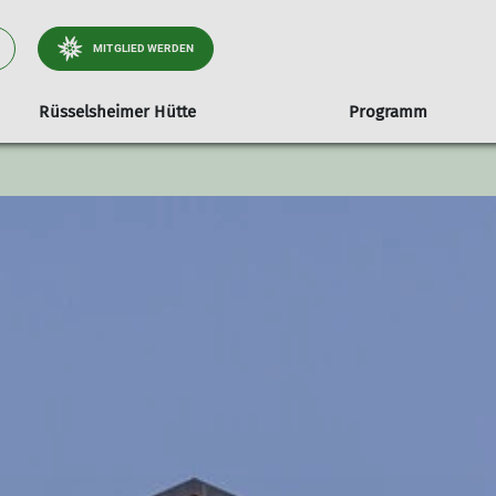
MITGLIED WERDEN
Rüsselsheimer Hütte
Programm
Fitness-Gruppen
Touren
Geschäftsstelle
Klimawandel in den Alpen
Kurse
Klettergruppen
Service
Genuss