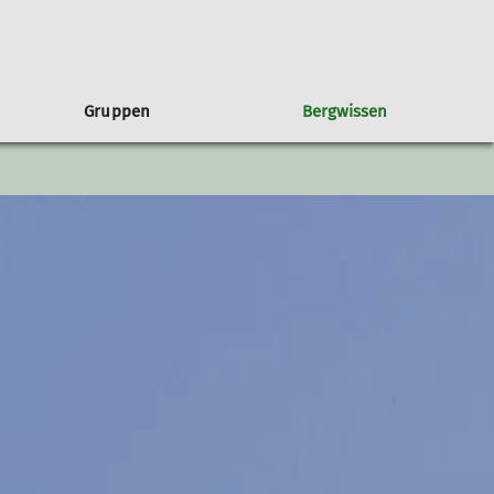
Gruppen
Bergwissen
Geschichte
Schwierigkeitsbewertung
Jugend-Klettergruppen
Events
Umweltschutz
Mitgliedschaft