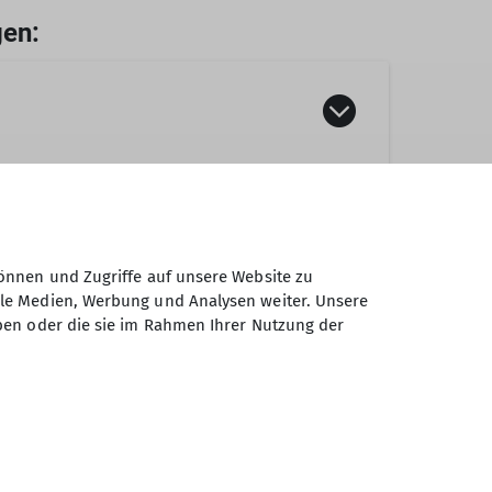
gen:
kte oder Verletzte, denen ein Abstieg
gemutet werden kann oder
chtung: Als Alpenvereinsmitglied hat man
önnen und Zugriffe auf unsere Website zu
uf einen Schlafplatz.
ale Medien, Werbung und Analysen weiter. Unsere
m diese Ermäßigung zu erhalten, müsst ihr
ben oder die sie im Rahmen Ihrer Nutzung der
s bei beliebten Hütten, einen Schlafplatz
n
gorie I Hütten im Matratzenlager bei
enwirtsleute können selbst entscheiden, ob
hr im Falle eines Rücktritts oder
er anderen Alpenvereinsmitgliedern.
n sind oft kompakt und haben begrenzte
beliebte Hauptrouten vermeiden und
nen, Kletterbetreuer*innen,
s Angebot bewusst kleiner und einfacher
rte Alternativen ausweichen kannst.