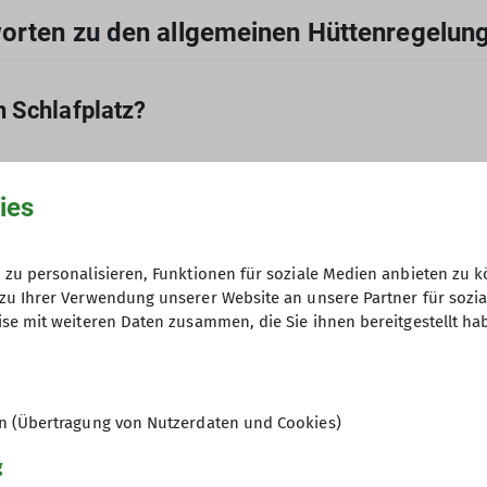
worten zu den allgemeinen Hüttenregelun
n Schlafplatz?
Bevorzugten Anspruch haben Erkran
ies
oder Abtransport ins Tal nicht zu
Rettungsmannschaften im Dienst. A
zu personalisieren, Funktionen für soziale Medien anbieten zu k
nicht automatisch einen Anspruch a
zu Ihrer Verwendung unserer Website an unsere Partner für sozi
llte entrichten einen ermäßigten Nächtigungstarif. U
se mit weiteren Daten zusammen, die Sie ihnen bereitgestellt ha
Deshalb ist es notwendig, besonder
per – Hinweise zur Verpflegung auf AV-Hütte
n. Die Obergrenze für Nächtigungstarife liegt auf Kate
im Voraus zu reservieren. Die Hütt
sie eine Anzahlung oder Stornogebü
Nichtantritts erheben.
ion erhalten keine weiteren Vergünstigungen gegenüb
en (Übertragung von Nutzerdaten und Cookies)
Die Küchen auf Alpenvereinshütte
Überlege, ob du Stoßzeiten oder 
ste im Einsatz, Tourenführer*innen, Wanderleiter*in
Lagerkapazitäten. Deshalb fällt da
g
stattdessen auf weniger frequentie