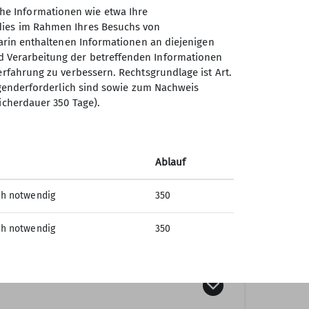
innen des ÖAV, DAV und AVS, wenn sie mit
erade deswegen – schmecken die Speisen
he Informationen wie etwa Ihre
d Tagesgestaltung hilft, das Hüttenpersonal
schen mit Behinderung.
ich zubereitet. Nutze die Gelegenheit, das
 dies im Rahmen Ihres Besuchs von
 zu genießen.
ebot bewusst zu genießen.
darin enthaltenen Informationen an diejenigen
ivitäten immens zum Klimafußabdruck bei.
d Verarbeitung der betreffenden Informationen
al 90% der verfügbaren Schlafplätze
ffentlichen Verkehrsmitteln sehr gut
 mindestens eine warme Mahlzeit
erfahrung zu verbessern. Rechtsgrundlage ist Art.
 wird mittlerweile auf den meisten
ingenderforderlich sind sowie zum Nachweis
en zum Beispiel alpenvereinaktiv.com mit
as heißt man bekommt ein Abendessen
icherdauer 350 Tage).
erblick zu erhalten. Zusätzlich gibt es
chspeise und ein Frühstück. Auf vielen
 und Wasser auf Alpenvereinshütten ist
e Start- und Endpunkte haben. So bist du
ergänzend zum Fleischgericht. Für
 die oft abgelegene Lage und fehlende
n flexibler.
chkeiten empfiehlt sich ein Anruf oder
 müssen alle Ressourcen mit großer
Ablauf
rdings nicht möglich sein, bieten
die Abwasserentsorgung ist aufwendig und
Moobly gute Möglichkeiten, um
, ist auf der Hütte ein enormer Aufwand:
ch notwendig
350
u teuer ist, der kann das
so den eigenen CO²-Austoß zu reduzieren.
ist händisch ins Tal transportiert werden.
0€ für Mitglieder und Gleichgestellte
 sparsam mit Wasser umzugehen: Eine
hinterlässt, kommt bei voller Hütte
ch notwendig
350
€/Liter (inkl. 2 Tassen).
us, und wenn du duschen möchtest, ist oft
usammen.
ür Mitglieder und Gleichgestellte in den
 Hüttenbuch erfüllt eine sehr wichtige
eder mit ins Tal nimmst. Nutze dafür
 Die Hüttenwirtsleute können einen
rwende elektronische Geräte sparsam.
entscheidend dabei helfen, deinen letzten
r Verfügung stehen. Dabei gilt wie im Tal,
50€ für Tagesgäste und 5,00€ pro
modus, um den Akku zu schonen. Eine
rage dich daher bevor du gehst immer ins
in die bereitgestellten Mülleimer gehören