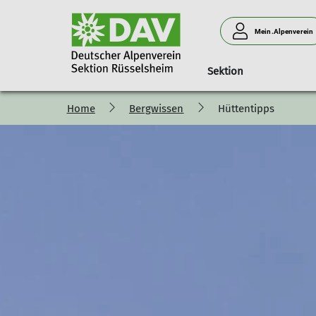
Mein.Alpenverein
Sektion
Home
Bergwissen
Hüttentipps
Unsere Teams
Wandergruppen
Übernachtungen
Hüttentipps
Touren
Ehrenamt