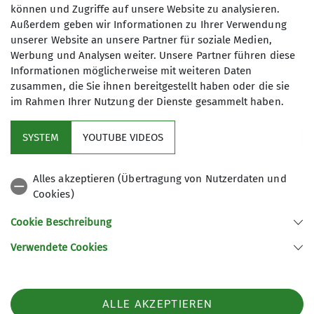
können und Zugriffe auf unsere Website zu analysieren.
Außerdem geben wir Informationen zu Ihrer Verwendung
Gemeinsam haben wir gekocht, Zelte aufgebaut,
unserer Website an unsere Partner für soziale Medien,
Regen und Sturm getrotzt und jeden Tag neue,
Werbung und Analysen weiter. Unsere Partner führen diese
atemberaubende Ausblicke erlebt. Von
Informationen möglicherweise mit weiteren Daten
blumenreichen Tälern voller Blauglöckchen,
zusammen, die Sie ihnen bereitgestellt haben oder die sie
Ginster und Rhododendron bis hin zu kargem
im Rahmen Ihrer Nutzung der Dienste gesammelt haben.
Hochmoor zeigte uns der West Highland Way
seine ganze Vielfalt.
SYSTEM
YOUTUBE VIDEOS
Das Wetter? Typisch Schottland – alle vier
Jahreszeiten an einem Tag.
Alles akzeptieren (Übertragung von Nutzerdaten und
Cookies)
Sonnenschein, Regen, Hagel, Wind und
dramatische Wolkenwechsel gehörten genauso
Cookie Beschreibung
dazu wie stürmische Nächte im Zelt.
Verwendete Cookies
Die Tour hat uns aus der Komfortzone geholt:
schwere Rucksäcke, lange Etappen und
wechselhafte Bedingungen haben uns gefordert.
ALLE AKZEPTIEREN
Doch genau daran sind wir gewachsen – als