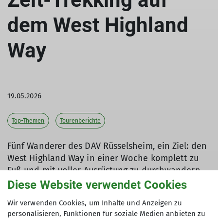
dem West Highland
Way
19.05.2026
Top-Themen
Tourenberichte
Fünf Wanderer des DAV Rüsselsheim, ein Ziel: den
West Highland Way in einer Woche komplett zu
Fuß und mit voller Ausrüstung zu durchwandern.
154 Kilometer mit Zelt in Selbstversorgung durch
Diese Website verwendet Cookies
die beeindruckenden Landschaften Schottlands.
Wir verwenden Cookies, um Inhalte und Anzeigen zu
personalisieren, Funktionen für soziale Medien anbieten zu