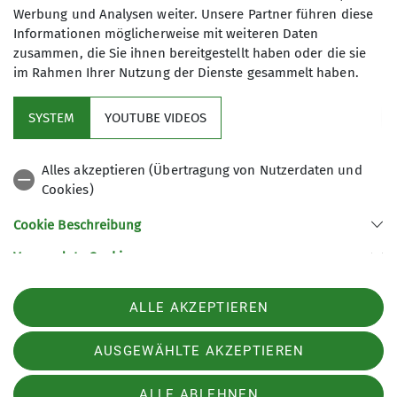
Werbung und Analysen weiter. Unsere Partner führen diese
Informationen möglicherweise mit weiteren Daten
zusammen, die Sie ihnen bereitgestellt haben oder die sie
im Rahmen Ihrer Nutzung der Dienste gesammelt haben.
Im Fokus
SYSTEM
YOUTUBE VIDEOS
Aktuelles
Alles akzeptieren (Übertragung von Nutzerdaten und
Hilfreiche Links
Cookies)
Cookie Beschreibung
Sektion Rüsselsheim des Deutschen Alpenvereins e.V.
Verwendete Cookies
Postfach 1250
65402 Rüsselsheim am Main
Telefon +49 6142 12707
ALLE AKZEPTIEREN
Kontakt
AUSGEWÄHLTE AKZEPTIEREN
Impressum
Datenschutz
Datenschutz-Einstellungen
ALLE ABLEHNEN