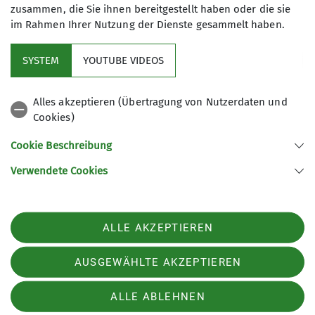
zusammen, die Sie ihnen bereitgestellt haben oder die sie
im Rahmen Ihrer Nutzung der Dienste gesammelt haben.
Im Fokus
SYSTEM
YOUTUBE VIDEOS
Aktuelles
Alles akzeptieren (Übertragung von Nutzerdaten und
Cookies)
Hilfreiche Links
Cookie Beschreibung
Verwendete Cookies
Sektion Rüsselsheim des Deutschen Alpenvereins e.V.
Postfach 1250
65402 Rüsselsheim am Main
Telefon +49 6142 12707
ALLE AKZEPTIEREN
Kontakt
AUSGEWÄHLTE AKZEPTIEREN
Impressum
Datenschutz
Datenschutz-Einstellungen
ALLE ABLEHNEN
Downloads