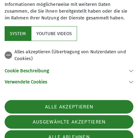
Informationen möglicherweise mit weiteren Daten
zusammen, die Sie ihnen bereitgestellt haben oder die sie
im Rahmen Ihrer Nutzung der Dienste gesammelt haben.
Im Fokus
SYSTEM
YOUTUBE VIDEOS
Aktuelles
Alles akzeptieren (Übertragung von Nutzerdaten und
Cookies)
Hilfreiche Links
Cookie Beschreibung
Verwendete Cookies
Sektion Rüsselsheim des Deutschen Alpenvereins e.V.
Postfach 1250
65402 Rüsselsheim am Main
Telefon +49 6142 12707
ALLE AKZEPTIEREN
Kontakt
AUSGEWÄHLTE AKZEPTIEREN
Impressum
Datenschutz
Datenschutz-Einstellungen
ALLE ABLEHNEN