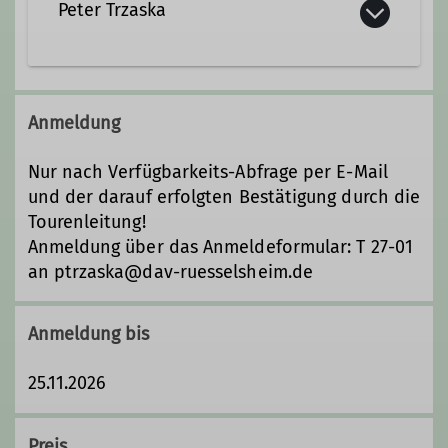
Peter Trzaska
0152 – 28 24 59 67
Anmeldung
ptrzaska@dav-ruesselsheim.de
Nur nach Verfügbarkeits-Abfrage per E-Mail
und der darauf erfolgten Bestätigung durch die
Qualifikationen
Tourenleitung!
Anmeldung über das Anmeldeformular: T 27-01
Trainer C Bergsteigen
an ptrzaska@dav-ruesselsheim.de
Trainer B Hochtouren
Anmeldung bis
Trainer B Skihochtour
25.11.2026
Trainer C Skibergsteigen
Preis