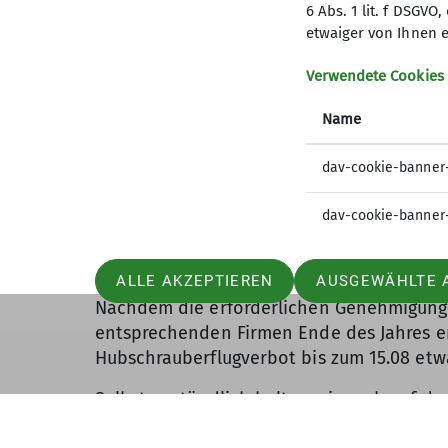
6 Abs. 1 lit. f DSGV
gewissen Modifikationen weitgehend weit
etwaiger von Ihnen e
Die Arbeiten wurden in verschiedene Lose 
Verwendete Cookies
für den Materialtransport und die Montage
beispielsweise Demontage der alten Talsta
Name
(sofern das Gelände und die geologische 
dav-cookie-banner
Zudem haben wir in 2025 die notwendigen 
sowie Anpassungen in der Planung erforde
dav-cookie-banner
Zudem konnten in 2025 noch Fällarbeiten
Arbeitsausfahrt durchgeführt werden.
ALLE AKZEPTIEREN
AUSGEWÄHLTE 
Nachdem die erforderlichen Genehmigungen
entsprechenden Firmen Ende des Jahres ert
Hubschrauberflugverbot bis zum 15.08 et
Selbstverständlich halten wir euch auf d