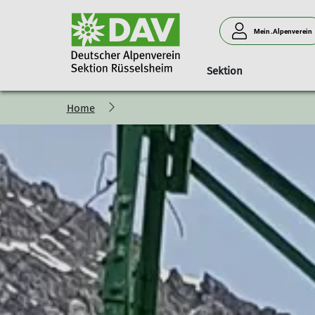
Mein.Alpenverein
Sektion
Home
Unsere Teams
Wandergruppen
Übernachtungen
Hüttentipps
Touren
Ehrenamt