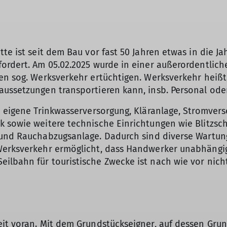
tte ist seit dem Bau vor fast 50 Jahren etwas in die
ordert. Am 05.02.2025 wurde in einer außerordentlic
en sog. Werksverkehr ertüchtigen. Werksverkehr heißt,
aussetzungen transportieren kann, insb. Personal od
© Wolfgang Hölzel
h eigene Trinkwasserversorgung, Kläranlage, Stromver
k sowie weitere technische Einrichtungen wie Blitzsc
e und Rauchabzugsanlage. Dadurch sind diverse Wartu
Werksverkehr ermöglicht, dass Handwerker unabhängig
ilbahn für touristische Zwecke ist nach wie vor nich
it voran. Mit dem Grundstückseigner, auf dessen Grun