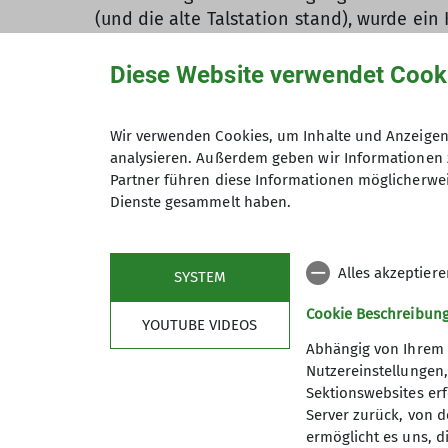
(und die alte Talstation stand), wurde ein
Der neue Standort ist auf einem natürlic
Diese Website verwendet Cook
Weiterhin wurde die Planung voran getrieb
neue Seilbahn wird auf einer ähnlichen Tr
reduziert werden können. Insbesondere di
Wir verwenden Cookies, um Inhalte und Anzeigen 
berücksichtigt werden mussten:
analysieren. Außerdem geben wir Informationen 
Partner führen diese Informationen möglicherwei
Statik in Verbindung mit Geologie wegen
Dienste gesammelt haben.
Vereisung
Umwelt: Insbesondere dürfen zwischen dem
Alles akzeptier
stattfinden, da Steinadler und Bartgeier 
SYSTEM
Augen offen. Wenn ihr Glück habt könnt vie
Cookie Beschreibun
Flugsicherung bzw. Kennzeichnung des Mas
YOUTUBE VIDEOS
Schutz vor Lawinen und Steinschlag
Abhängig von Ihrem 
Nutzereinstellungen
Korrosionsschutz durch Verzinken bzw. La
Sektionswebsites erf
Zusätzlich hat Wolfgang Hölzel die detekt
Server zurück, von 
ermöglicht es uns, d
organisiert, obwohl die Firma, die die Seil