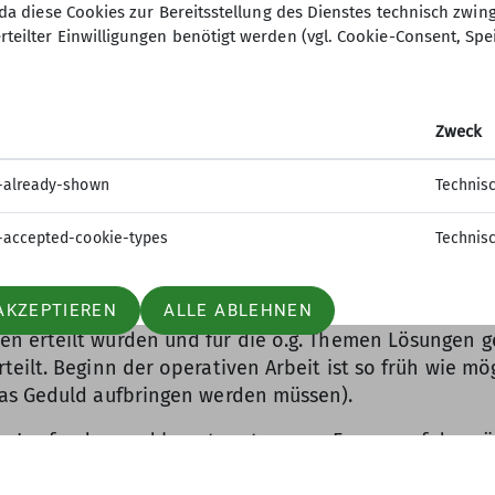
O, da diese Cookies zur Bereitsstellung des Dienstes technisch zw
erzunutzen.
rteilter Einwilligungen benötigt werden (vgl. Cookie-Consent, Spe
aufgeteilt (Seilbahntechnik, Bauarbeiten, Tiefbau (
). Hierbei ist auch berücksichtigt, dass wir bestimm
tion und Teile des Aufbaus der neuen Talstation, Fäl
Zweck
Beschaffenheit händische Grabungen zulässt).
-already-shown
Technis
Genehmigung des Vorhabens bei den zuständigen Behö
rte.
-accepted-cookie-types
Technis
 rund um die neue Talstation und einem geplanten M
AKZEPTIEREN
ALLE ABLEHNEN
 erteilt wurden und für die o.g. Themen Lösungen g
eilt. Beginn der operativen Arbeit ist so früh wie mö
was Geduld aufbringen werden müssen).
em Laufenden und beantworten eure Fragen auf der nä