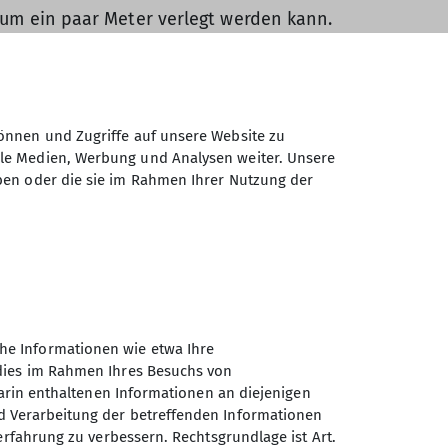
h um ein paar Meter verlegt werden kann.
äden durch Starkwasserereignissen bietet.
d einen kleineren Mast vor der Hütte. Die
derlichen Fällarbeiten auf ein Minimum
usforderung, da folgende Aspekte
önnen und Zugriffe auf unsere Website zu
ale Medien, Werbung und Analysen weiter. Unsere
ben oder die sie im Rahmen Ihrer Nutzung der
urch zusätzliches Gewicht aufgrund von
erialtransport und die Montage
auf die Hütte kommt, dann haltet die
he Informationen wie etwa Ihre
 dies im Rahmen Ihres Besuchs von
darin enthaltenen Informationen an diejenigen
terlagen der alten Materialseilbahn
d Verarbeitung der betreffenden Informationen
erfahrung zu verbessern. Rechtsgrundlage ist Art.
es ermöglicht es, die Bergstation mit