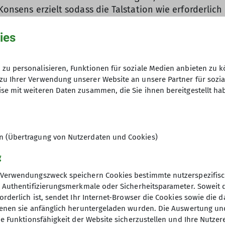
 Konsens erzielt sodass die Talstation wie erforderlic
hen Geländebuckel, der einen gewissen Schutz vor Sch
ies
en. Es soll einen größeren Mast in der Mitte geben un
asse wie die alte Seilbahn verlaufen, sodass die erfor
e Planung des größeren Masten war eine gewisse Hera
zu personalisieren, Funktionen für soziale Medien anbieten zu k
zu Ihrer Verwendung unserer Website an unsere Partner für sozi
se mit weiteren Daten zusammen, die Sie ihnen bereitgestellt ha
 den Fundamenten und Belastungen durch Wind oder d
 15.2. und 15.8. keine Hubschrauberflüge für den Mat
en (Übertragung von Nutzerdaten und Cookies)
in der Gegend brüten. Tipp: Wenn ihr das nächste Mal 
lleicht einen Blick auf die seltenen Tiere erhaschen.
g
tes / Seil für Flugzeuge und Hubschrauber
Verwendungszweck speichern Cookies bestimmte nutzerspezifisc
, Authentifizierungsmerkmale oder Sicherheitsparameter. Soweit
ckieren
orderlich ist, sendet Ihr Internet-Browser die Cookies sowie die 
ivische Meisterleistung vollbracht und die Planungsun
denen sie anfänglich heruntergeladen wurden. Die Auswertung un
ie Funktionsfähigkeit der Website sicherzustellen und Ihre Nutzer
bahn gebaut hat, mittlerweile nicht mehr existiert. Di