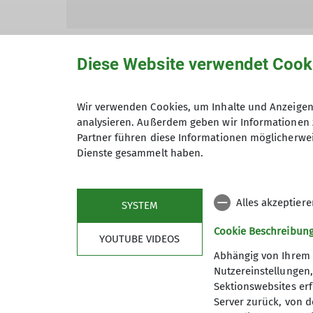
Diese Website verwendet Cook
Wir verwenden Cookies, um Inhalte und Anzeigen 
Hiermit bestätige ich die Kenntnisna
analysieren. Außerdem geben wir Informationen 
Partner führen diese Informationen möglicherwei
Hiermit erkläre ich mich einverstand
Dienste gesammelt haben.
Zweck der Kontaktaufnahme verarbeite
*
Alles akzeptier
SYSTEM
Mit (*) markierte Felder sind Pflichtfelder
Cookie Beschreibun
YOUTUBE VIDEOS
Abhängig von Ihrem 
Nutzereinstellungen
Sektionswebsites erf
Server zurück, von 