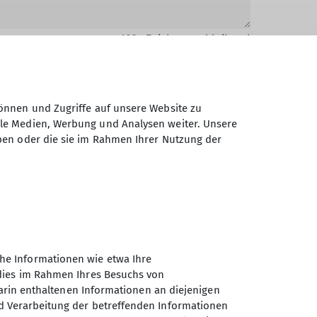
1024
Zeichen verbleibend
önnen und Zugriffe auf unsere Website zu
ale Medien, Werbung und Analysen weiter. Unsere
ben oder die sie im Rahmen Ihrer Nutzung der
Daten elektronisch gesichert und zum
 Einwilligung jederzeit wiederrufen kann.
Absenden
he Informationen wie etwa Ihre
 dies im Rahmen Ihres Besuchs von
darin enthaltenen Informationen an diejenigen
d Verarbeitung der betreffenden Informationen