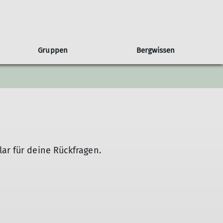
Gruppen
Bergwissen
Geschichte
Schwierigkeitsbewertung
Jugend-Klettergruppen
Events
Umweltschutz
Mitgliedschaft
ar für deine Rückfragen.