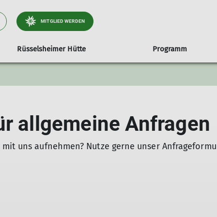
MITGLIED WERDEN
Rüsselsheimer Hütte
Programm
Fitness-Gruppen
Touren
Geschäftsstelle
Klimawandel in den Alpen
Kurse
Klettergruppen
Service
Genuss
ür allgemeine Anfragen
 mit uns aufnehmen? Nutze gerne unser Anfrageformul