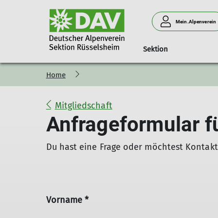
Mein.Alpenverein
Sektion
Home
Unsere Teams
Wandergruppen
Übernachtungen
Hüttentipps
Touren
Ehrenamt
Mitgliedschaft
Anfrageformular f
Du hast eine Frage oder möchtest Kontakt
Vorname *