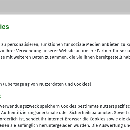
ies
zu personalisieren, Funktionen für soziale Medien anbieten zu k
hme der Datenschutzerklärung *
zu Ihrer Verwendung unserer Website an unsere Partner für sozi
se mit weiteren Daten zusammen, die Sie ihnen bereitgestellt ha
en, dass meine in das Kontaktformular eingegebenen 
t und genutzt werden. Mir ist bekannt, dass ich meine
en (Übertragung von Nutzerdaten und Cookies)
g
Verwendungszweck speichern Cookies bestimmte nutzerspezifisc
, Authentifizierungsmerkmale oder Sicherheitsparameter. Soweit
orderlich ist, sendet Ihr Internet-Browser die Cookies sowie die 
denen sie anfänglich heruntergeladen wurden. Die Auswertung un